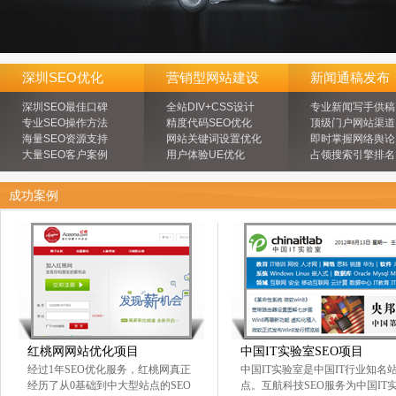
深圳SEO优化
营销型网站建设
新闻通稿发布
深圳SEO最佳口碑
全站DIV+CSS设计
专业新闻写手供稿
专业SEO操作方法
精度代码SEO优化
顶级门户网站渠道
海量SEO资源支持
网站关键词设置优化
即时掌握网络舆论
大量SEO客户案例
用户体验UE优化
占领搜索引擎排名
成功案例
红桃网网站优化项目
中国IT实验室SEO项目
经过1年SEO优化服务，红桃网真正
中国IT实验室是中国IT行业知名
经历了从0基础到中大型站点的SEO
点。互航科技SEO服务为中国IT