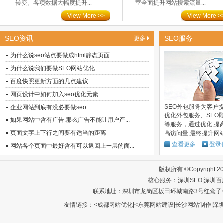
转变。各项数据大幅度提升...
室全面提升网站搜索流量...
View More >>
View More >
SEO资讯
SEO服务
更多
为什么说seo站点要做成html静态页面
为什么说我们要做SEO网站优化
百度快照更新方面的几点建议
网页设计中如何加入seo优化元素
SEO外包服务为客户
企业网站到底有没必要做seo
优化外包服务、SEO
如果网站中含有广告.那么广告不能让用户产...
等服务，通过优化,提
页面文字上下行之间要有适当的距离
高访问量,最终提升网
查看更多
登录
网站各个页面中最好含有可以返回上一层的面...
版权所有 ©Copyright 2
核心服务：
深圳SEO
|
深圳百
联系地址：深圳市龙岗区坂田环城南路3号红盒子创意园A1
友情链接：<成都网站优化|<东莞网站建设|长沙网站制作|
深